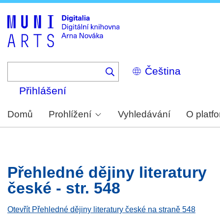
Skip
to
main
content
Select
your
language
Přihlášení
Domů
Prohlížení
Vyhledávání
O platf
Přehledné dějiny literatury
české - str. 548
Otevřít Přehledné dějiny literatury české na straně 548