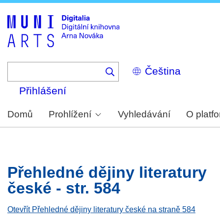
Skip
to
main
content
Select
your
language
Přihlášení
Domů
Prohlížení
Vyhledávání
O platf
Přehledné dějiny literatury
české - str. 584
Otevřít Přehledné dějiny literatury české na straně 584