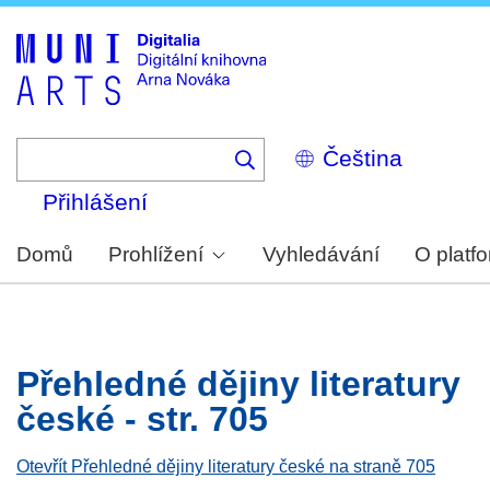
Skip
to
main
content
Select
your
language
Přihlášení
Domů
Prohlížení
Vyhledávání
O platf
Přehledné dějiny literatury
české - str. 705
Otevřít Přehledné dějiny literatury české na straně 705