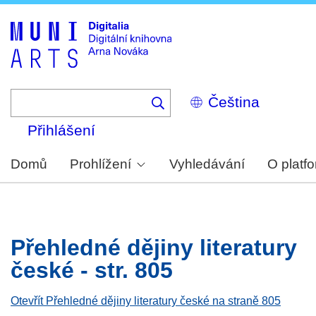
Skip
to
main
content
Select
your
language
Přihlášení
Domů
Prohlížení
Vyhledávání
O platf
Přehledné dějiny literatury
české - str. 805
Otevřít Přehledné dějiny literatury české na straně 805