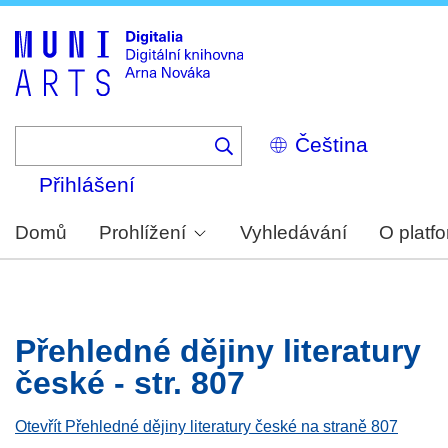
Skip
to
main
content
Select
your
language
Přihlášení
Domů
Prohlížení
Vyhledávání
O platf
Přehledné dějiny literatury
české - str. 807
Otevřít Přehledné dějiny literatury české na straně 807