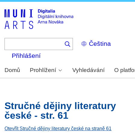
Skip
to
main
content
Select
your
language
Přihlášení
Domů
Prohlížení
Vyhledávání
O platf
Stručné dějiny literatury
české - str. 61
Otevřít Stručné dějiny literatury české na straně 61