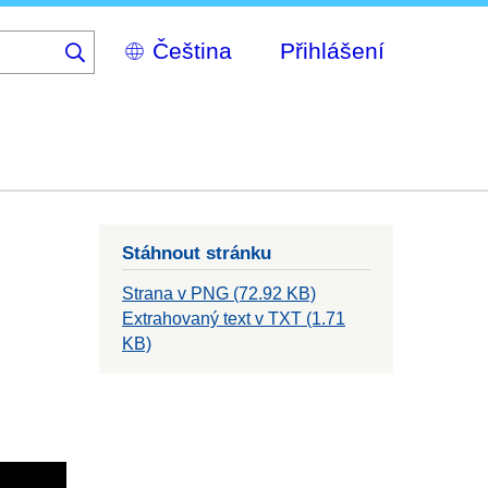
Select
Přihlášení
your
language
Stáhnout stránku
Strana v PNG (72.92 KB)
Extrahovaný text v TXT (1.71
KB)