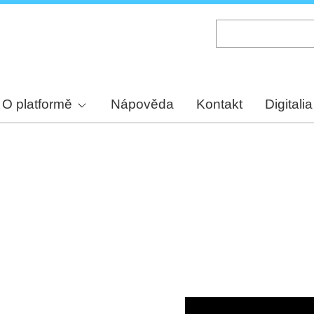
Skip
to
main
content
O platformě
Nápověda
Kontakt
Digitalia