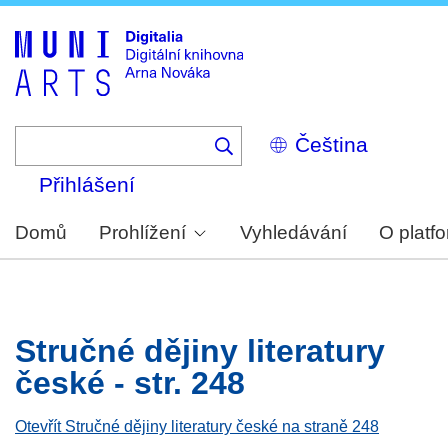
Skip
to
main
content
Select
your
language
Přihlášení
Domů
Prohlížení
Vyhledávání
O platf
Stručné dějiny literatury
české - str. 248
Otevřít Stručné dějiny literatury české na straně 248