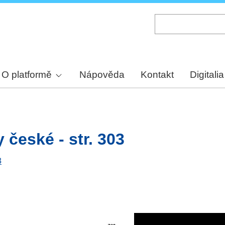
Skip
to
main
content
O platformě
Nápověda
Kontakt
Digitalia
y české - str. 303
3