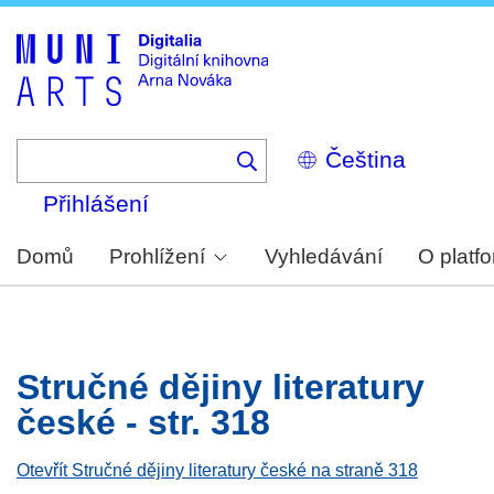
Skip
to
main
content
Select
your
language
Přihlášení
Domů
Prohlížení
Vyhledávání
O platf
Stručné dějiny literatury
české - str. 318
Otevřít Stručné dějiny literatury české na straně 318