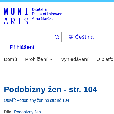
Skip
to
main
content
Select
your
language
Přihlášení
Domů
Prohlížení
Vyhledávání
O platf
Podobizny žen - str. 104
Otevřít Podobizny žen na straně 104
Dílo
Podobizny žen