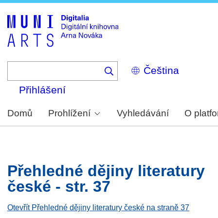
Skip
to
main
content
Select
your
language
Přihlášení
Domů
Prohlížení
Vyhledávání
O platf
Přehledné dějiny literatury
české - str. 37
Otevřít Přehledné dějiny literatury české na straně 37