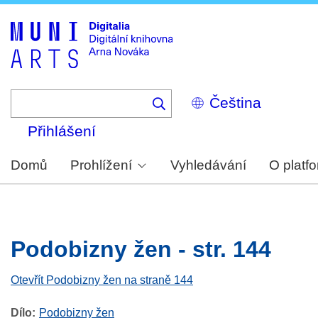
Skip
to
main
content
Select
your
language
Přihlášení
Domů
Prohlížení
Vyhledávání
O platf
Podobizny žen - str. 144
Otevřít Podobizny žen na straně 144
Dílo
Podobizny žen