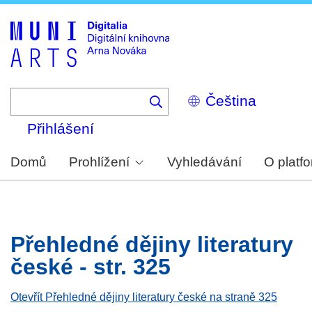
Skip
to
main
content
Select
your
language
Přihlášení
Domů
Prohlížení
Vyhledávání
O platf
Přehledné dějiny literatury
české - str. 325
Otevřít Přehledné dějiny literatury české na straně 325