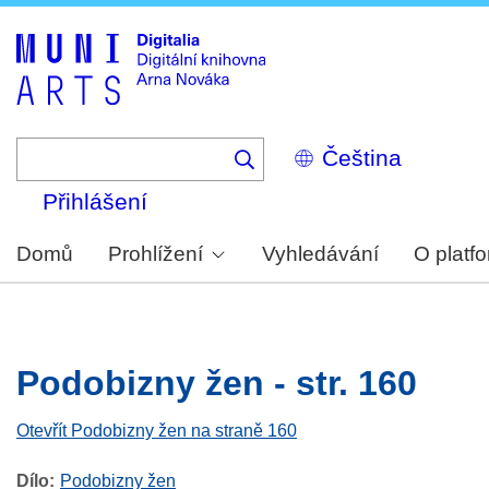
Skip
to
main
content
Select
your
language
Přihlášení
Domů
Prohlížení
Vyhledávání
O platf
Podobizny žen - str. 160
Otevřít Podobizny žen na straně 160
Dílo
Podobizny žen