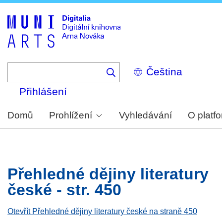
Skip
to
main
content
Select
your
language
Přihlášení
Domů
Prohlížení
Vyhledávání
O platf
Přehledné dějiny literatury
české - str. 450
Otevřít Přehledné dějiny literatury české na straně 450