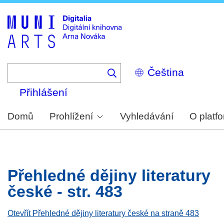
Skip
to
main
content
Select
your
language
Přihlášení
Domů
Prohlížení
Vyhledávání
O platf
Přehledné dějiny literatury
české - str. 483
Otevřít Přehledné dějiny literatury české na straně 483