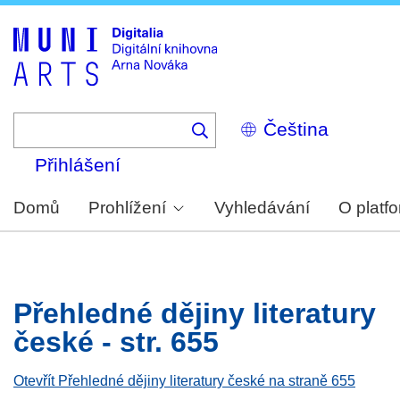
Skip
to
main
content
Select
your
language
Přihlášení
Domů
Prohlížení
Vyhledávání
O platf
Přehledné dějiny literatury
české - str. 655
Otevřít Přehledné dějiny literatury české na straně 655