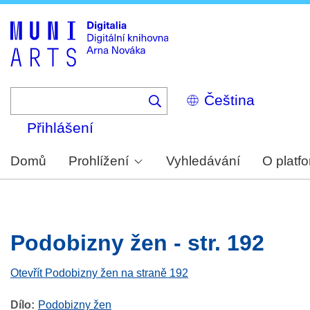
Skip
to
main
content
Select
your
language
Přihlášení
Domů
Prohlížení
Vyhledávání
O platf
Podobizny žen - str. 192
Otevřít Podobizny žen na straně 192
Dílo
Podobizny žen