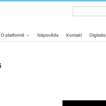
Skip
to
main
content
O platformě
Nápověda
Kontakt
Digitalia
6