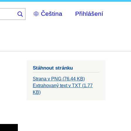
Select
Přihlášení
your
language
Stáhnout stránku
Strana v PNG (76.44 KB)
Extrahovaný text v TXT (1.77
KB)