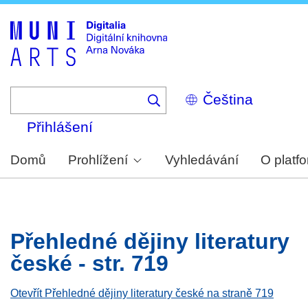
Skip
to
main
content
Select
your
language
Přihlášení
Domů
Prohlížení
Vyhledávání
O platf
Přehledné dějiny literatury
české - str. 719
Otevřít Přehledné dějiny literatury české na straně 719