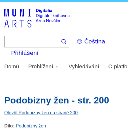
Skip
to
main
content
Select
your
language
Přihlášení
Domů
Prohlížení
Vyhledávání
O platf
Podobizny žen - str. 200
Otevřít Podobizny žen na straně 200
Dílo
Podobizny žen