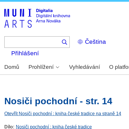
Skip
to
main
content
Select
your
language
Přihlášení
Domů
Prohlížení
Vyhledávání
O platf
Nosiči pochodní - str. 14
Otevřít Nosiči pochodní : kniha české tradice na straně 14
Dílo
Nosiči pochodní : kniha české tradice