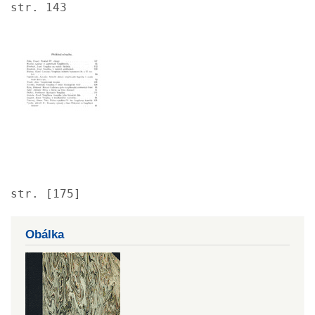
str. 143
Image
str. [175]
Obálka