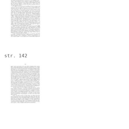
str. 142
Image