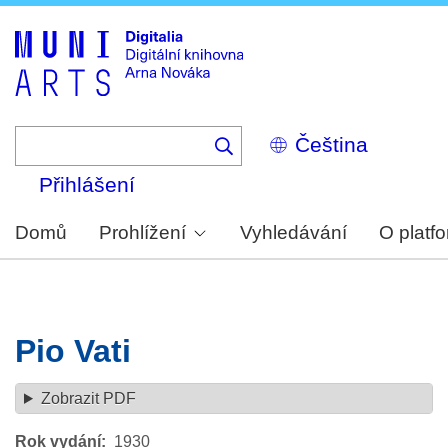
Skip
to
main
content
Select
your
language
Přihlášení
Domů
Prohlížení
Vyhledávání
O platf
Pio Vati
Zobrazit PDF
Rok vydání
1930