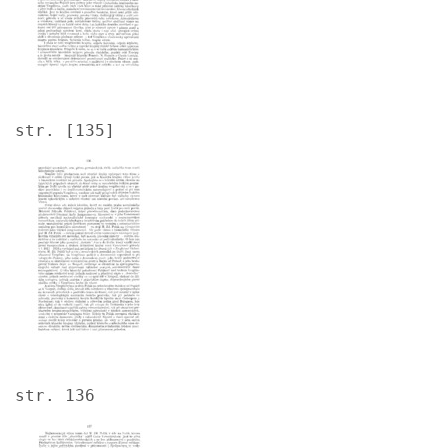
str. [135]
Image
str. 136
Image