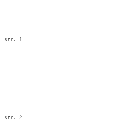
str. 1
Image
str. 2
Image