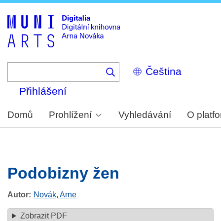
Skip
to
main
content
Select
your
language
Přihlášení
Domů
Prohlížení
Vyhledávání
O platf
Podobizny žen
Autor
Novák, Arne
Zobrazit PDF