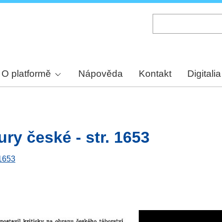
Skip
to
main
content
O platformě
Nápověda
Kontakt
Digitalia
ury české - str. 1653
 1653