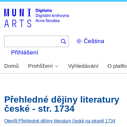
Skip
to
main
content
Select
your
language
Přihlášení
Domů
Prohlížení
Vyhledávání
O platf
Přehledné dějiny literatury
české - str. 1734
Otevřít Přehledné dějiny literatury české na straně 1734