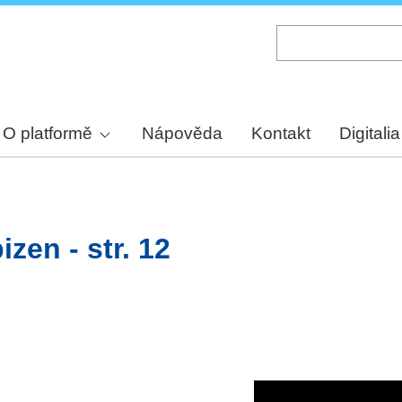
Skip
to
main
content
O platformě
Nápověda
Kontakt
Digitalia
zen - str. 12