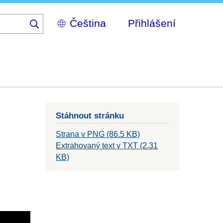
Select
Přihlášení
your
language
Stáhnout stránku
Strana v PNG (86.5 KB)
Extrahovaný text v TXT (2.31
KB)