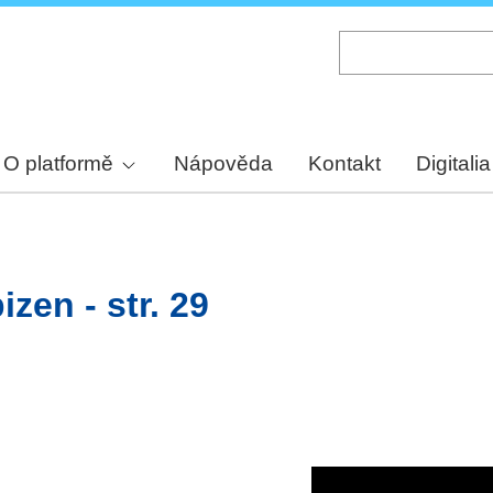
Skip
to
main
content
O platformě
Nápověda
Kontakt
Digitalia
zen - str. 29