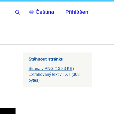
Select
Přihlášení
your
language
Stáhnout stránku
Strana v PNG (13.83 KB)
Extrahovaný text v TXT (308
bytes)