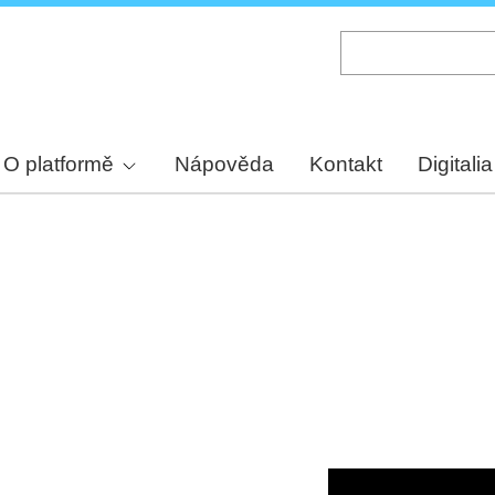
Skip
to
main
content
O platformě
Nápověda
Kontakt
Digitalia