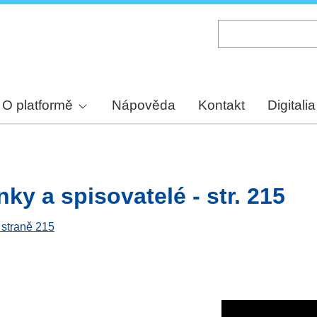
Skip
to
main
content
O platformě
Nápověda
Kontakt
Digitalia
y a spisovatelé - str. 215
 straně 215