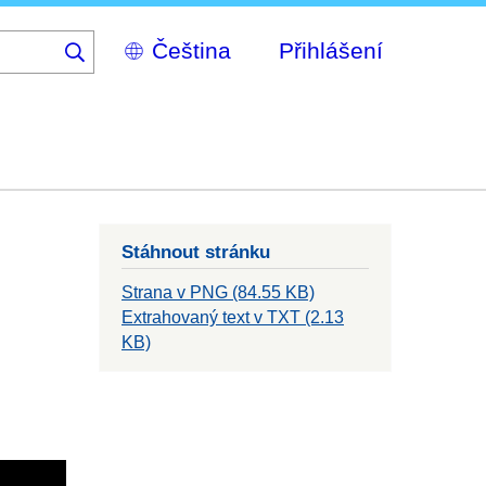
Select
Přihlášení
your
language
Stáhnout stránku
Strana v PNG (84.55 KB)
Extrahovaný text v TXT (2.13
KB)