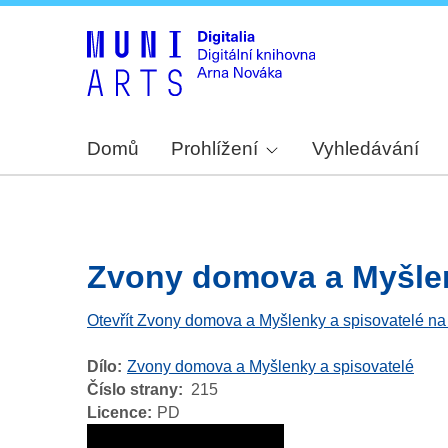
Domů
Prohlížení
Vyhledávání
Zvony domova a Myšlenk
Otevřít Zvony domova a Myšlenky a spisovatelé na
Dílo
Zvony domova a Myšlenky a spisovatelé
Číslo strany
215
Licence
PD