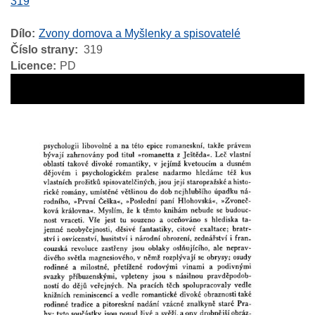
319
Dílo
Zvony domova a Myšlenky a spisovatelé
Číslo strany
319
Licence
PD