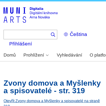
Skip
to
main
content
Select
your
language
Přihlášení
Domů
Prohlížení
Vyhledávání
O platf
Zvony domova a Myšlenky
a spisovatelé - str. 319
Otevřít Zvony domova a Myšlenky a spisovatelé na straně