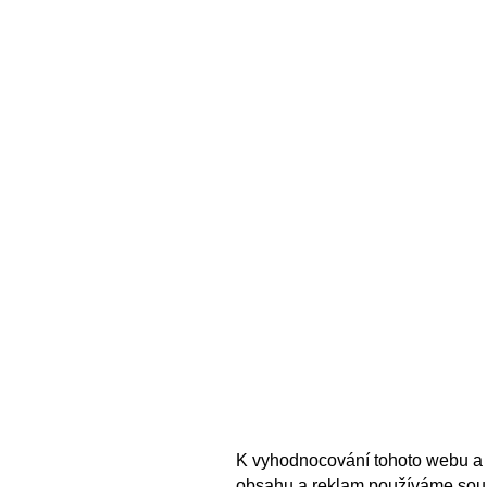
K vyhodnocování tohoto webu a 
obsahu a reklam používáme sou