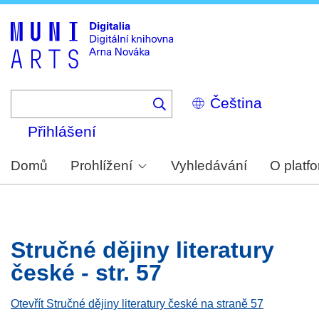
Skip
to
main
content
Select
your
language
Přihlášení
Domů
Prohlížení
Vyhledávání
O platf
Stručné dějiny literatury
české - str. 57
Otevřít Stručné dějiny literatury české na straně 57