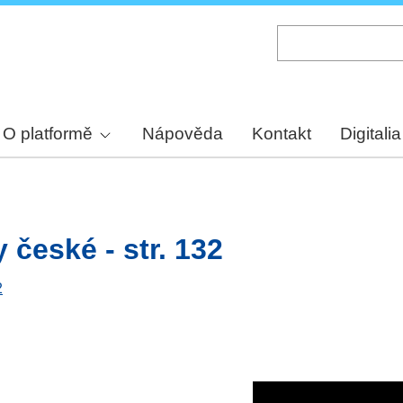
Skip
to
main
content
O platformě
Nápověda
Kontakt
Digitalia
y české - str. 132
2