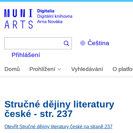
Skip
to
main
content
Select
your
language
Přihlášení
Domů
Prohlížení
Vyhledávání
O platf
Stručné dějiny literatury
české - str. 237
Otevřít Stručné dějiny literatury české na straně 237