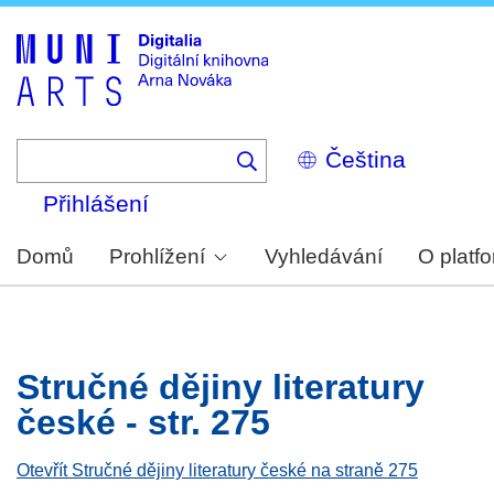
Skip
to
main
content
Select
your
language
Přihlášení
Domů
Prohlížení
Vyhledávání
O platf
Stručné dějiny literatury
české - str. 275
Otevřít Stručné dějiny literatury české na straně 275