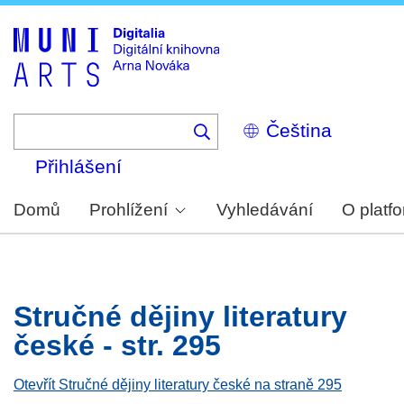
Skip
to
main
content
Select
your
language
Přihlášení
Domů
Prohlížení
Vyhledávání
O platf
Stručné dějiny literatury
české - str. 295
Otevřít Stručné dějiny literatury české na straně 295