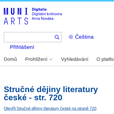
Skip
to
main
content
Select
your
language
Přihlášení
Domů
Prohlížení
Vyhledávání
O platf
Stručné dějiny literatury
české - str. 720
Otevřít Stručné dějiny literatury české na straně 720