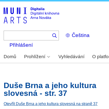
Skip
to
main
content
Select
your
language
Přihlášení
Domů
Prohlížení
Vyhledávání
O platf
Duše Brna a jeho kultura
slovesná - str. 37
Otevřít Duše Brna a jeho kultura slovesná na straně 37