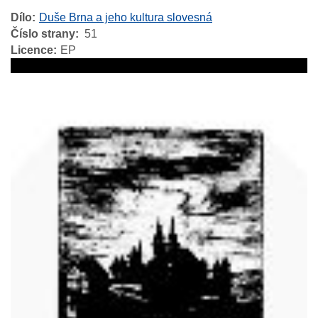
Dílo
Duše Brna a jeho kultura slovesná
Číslo strany
51
Licence
EP