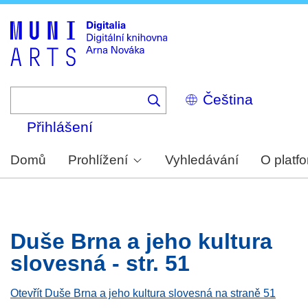
Skip
to
main
content
Select
your
language
Přihlášení
Domů
Prohlížení
Vyhledávání
O platf
Duše Brna a jeho kultura
slovesná - str. 51
Otevřít Duše Brna a jeho kultura slovesná na straně 51