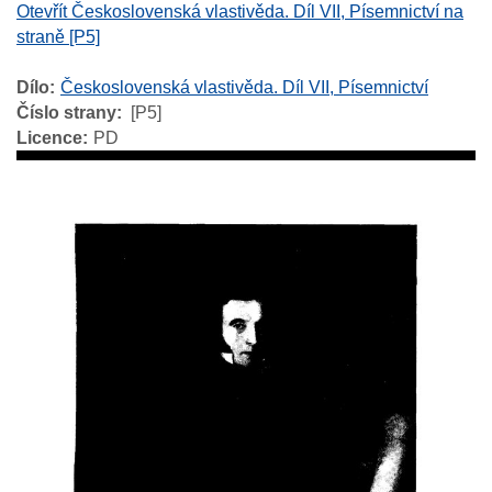
Otevřít Československá vlastivěda. Díl VII, Písemnictví na
straně [P5]
Dílo
Československá vlastivěda. Díl VII, Písemnictví
Číslo strany
[P5]
Licence
PD