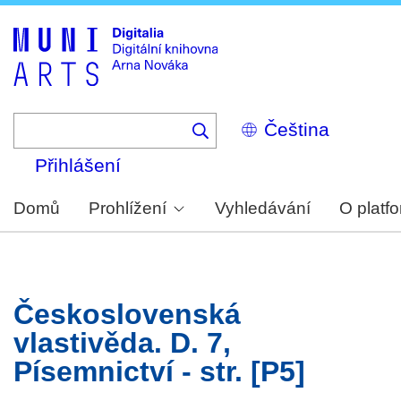
Skip
to
main
content
Select
your
language
Přihlášení
Domů
Prohlížení
Vyhledávání
O platf
Československá
vlastivěda. D. 7,
Písemnictví - str. [P5]