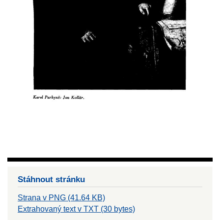
Stáhnout stránku
Strana v PNG (41.64 KB)
Extrahovaný text v TXT (30 bytes)