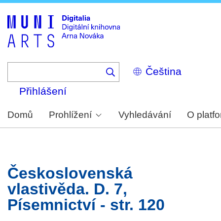
Skip
to
main
content
Select
your
language
Přihlášení
Domů
Prohlížení
Vyhledávání
O platf
Československá
vlastivěda. D. 7,
Písemnictví - str. 120