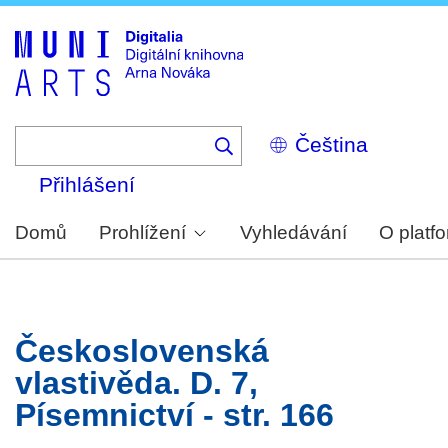
Skip
to
main
content
Select
your
language
Přihlášení
Domů
Prohlížení
Vyhledávání
O platf
Československá
vlastivěda. D. 7,
Písemnictví - str. 166