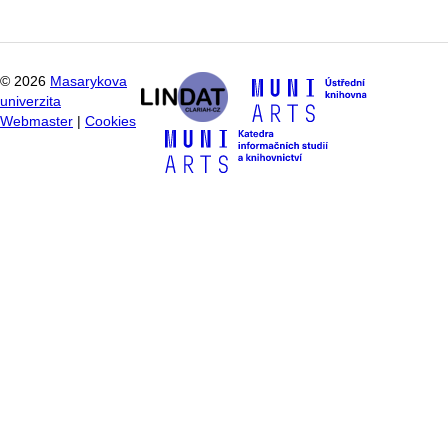
©
2026
Masarykova
univerzita
Webmaster
|
Cookies