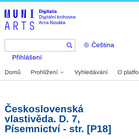
Skip
to
main
content
Select
your
language
Přihlášení
Domů
Prohlížení
Vyhledávání
O platf
Československá
vlastivěda. D. 7,
Písemnictví - str. [P18]