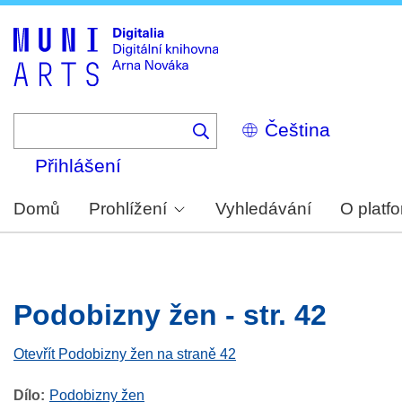
Skip
to
main
content
Select
your
language
Přihlášení
Domů
Prohlížení
Vyhledávání
O platf
Podobizny žen - str. 42
Otevřít Podobizny žen na straně 42
Dílo
Podobizny žen