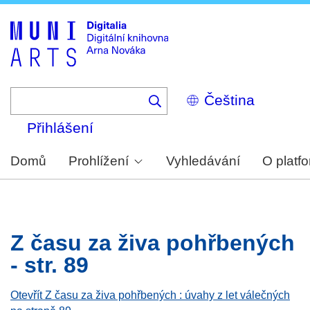
Skip
to
main
content
Select
your
language
Přihlášení
Domů
Prohlížení
Vyhledávání
O platf
Z času za živa pohřbených
- str. 89
Otevřít Z času za živa pohřbených : úvahy z let válečných