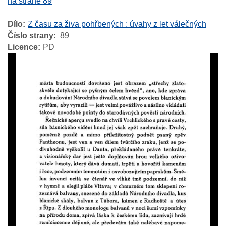
na straně 89
Dílo
Z času za živa pohřbených : úvahy z let válečných
Číslo strany
89
Licence
PD