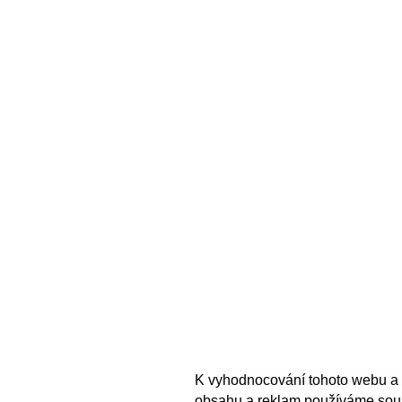
K vyhodnocování tohoto webu a 
obsahu a reklam používáme sou