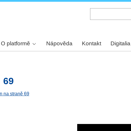
Skip
to
main
content
O platformě
Nápověda
Kontakt
Digitalia
. 69
en na straně 69