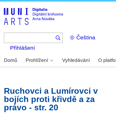
Skip
to
main
content
Select
your
language
Přihlášení
Domů
Prohlížení
Vyhledávání
O platf
Ruchovci a Lumírovci v
bojích proti křivdě a za
právo - str. 20