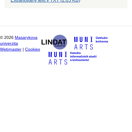
Extrahovaný text v TXT (2.05 KB)
©
2026
Masarykova
univerzita
Webmaster
|
Cookies