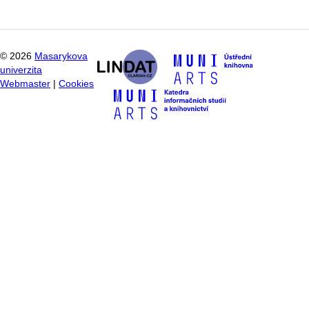
©
2026
Masarykova
univerzita
Webmaster
|
Cookies