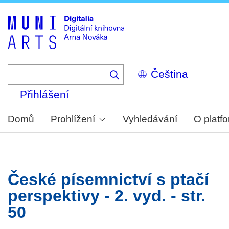
Skip
to
main
content
Select
your
language
Přihlášení
Domů
Prohlížení
Vyhledávání
O platf
České písemnictví s ptačí
perspektivy - 2. vyd. - str.
50