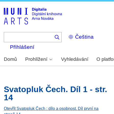
Skip
to
main
content
Select
your
language
Přihlášení
Domů
Prohlížení
Vyhledávání
O platf
Svatopluk Čech. Díl 1 - str.
14
Otevřít Svatopluk Čech : dílo a osobnost. Díl první na