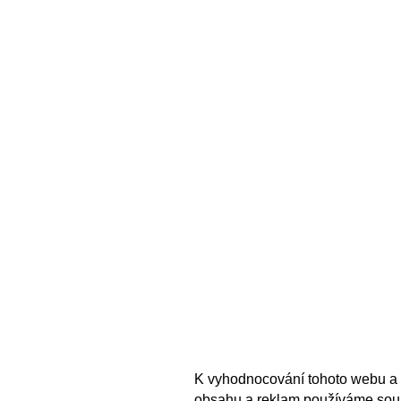
K vyhodnocování tohoto webu a 
obsahu a reklam používáme sou